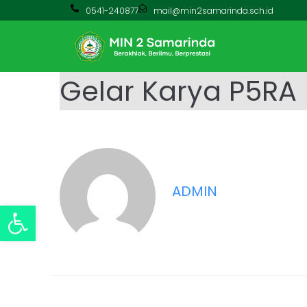
0541-240877
mail@min2samarinda.sch.id
Gelar Karya P5RA
ADMIN
Open toolbar