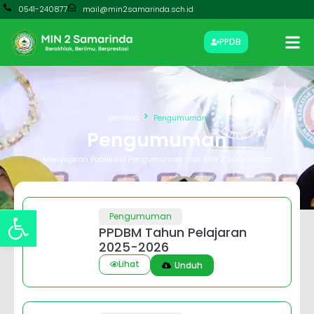
0541-240877
mail@min2samarinda.sch.id
PPDB
Beranda
Pengumuman
Pengumuman
Menyajikan Publikasi Pengumuman dari MIN 2 Samarinda
Open toolbar
Pengumuman
PPDBM Tahun Pelajaran
2025-2026
Lihat
Unduh