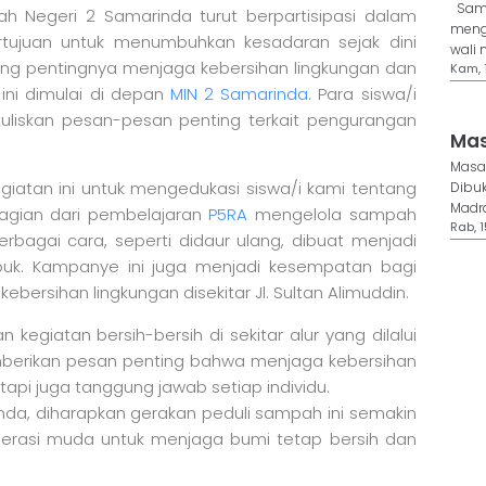
Samar
ah Negeri 2 Samarinda turut berpartisipasi dalam
meng
rtujuan untuk menumbuhkan kesadaran sejak dini
wali 
tang pentingnya menjaga kebersihan lingkungan dan
Kam, 1
ni dimulai di depan
MIN 2 Samarinda
. Para siswa/i
liskan pesan-pesan penting terkait pengurangan
Mas
Masa 
iatan ini untuk mengedukasi siswa/i kami tentang
Dibuk
Madra
bagian dari pembelajaran
P5RA
mengelola sampah
Rab, 1
erbagai cara, seperti didaur ulang, dibuat menjadi
puk. Kampanye ini juga menjadi kesempatan bagi
bersihan lingkungan disekitar Jl. Sultan Alimuddin.
kegiatan bersih-bersih di sekitar alur yang dilalui
memberikan pesan penting bahwa menjaga kebersihan
api juga tanggung jawab setiap individu.
rinda, diharapkan gerakan peduli sampah ini semakin
nerasi muda untuk menjaga bumi tetap bersih dan