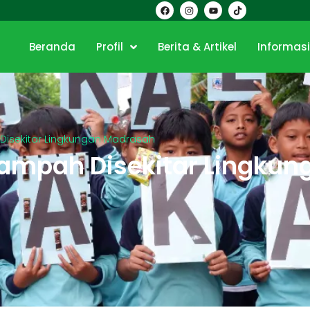
Beranda
Profil
Berita & Artikel
Informas
isekitar Lingkungan Madrasah
ampah Disekitar Lingku