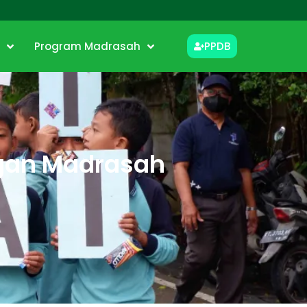
i
Program Madrasah
PPDB
ngan Madrasah