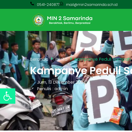
0541-240877
mail@min2samarinda.sch.id
Beranda
Berita
Kampanye Peduli Sampah D
Kampanye Peduli S
Jum, 13 Desember 2024
Open toolbar
Penulis : admin