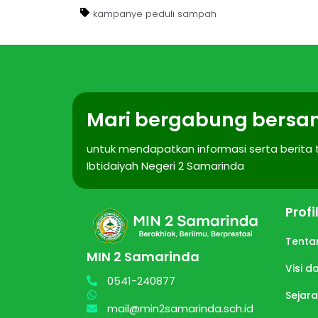
kampanye peduli sampah
Mari bergabung bersa
untuk mendapatkan informasi serta berita
Ibtidaiyah Negeri 2 Samarinda
Prof
Tenta
MIN 2 Samarinda
Visi d
0541-240877
Sejar
mail@min2samarinda.sch.id