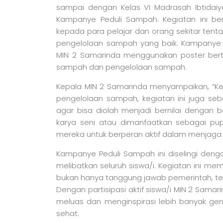
sampai dengan Kelas VI Madrasah Ibtidaiy
Kampanye Peduli Sampah. Kegiatan ini be
kepada para pelajar dan orang sekitar ten
pengelolaan sampah yang baik. Kampanye i
MIN 2 Samarinda menggunakan poster bertu
sampah dan pengelolaan sampah.
Kepala MIN 2 Samarinda menyampaikan, “Keg
pengelolaan sampah, kegiatan ini juga se
agar bisa diolah menjadi bernilai dengan b
karya seni atau dimanfaatkan sebagai pu
mereka untuk berperan aktif dalam menjaga ke
Kampanye Peduli Sampah ini diselingi dengan 
melibatkan seluruh siswa/i. Kegiatan ini 
bukan hanya tanggung jawab pemerintah, tet
Dengan partisipasi aktif siswa/i MIN 2 Sama
meluas dan menginspirasi lebih banyak ge
sehat.