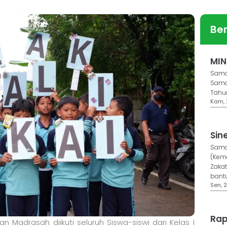
Ber
MIN
Samar
Samar
Tahu
Kam, 
Sin
Sama
(Kem
Zaka
bantu
Sen, 2
Rap
 Madrasah diikuti seluruh Siswa-siswi dari Kelas I