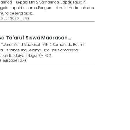
inda – Kepala MIN 2 Samarinda, Bapak Tajudin,
gelar rapat bersama Pengurus Komite Madrasah dan
murid peserta didik...
6 Juli 2026 | 12:52
a Ta'aruf Siswa Madrasah...
Ta'aruf Murid Madrasah MIN 2 Samarinda Resmi
a, Berlangsung Selama Tiga Hari Samarinda –
sah Ibtidaiyah Negeri (MIN) 2...
5 Juli 2026 | 2:48