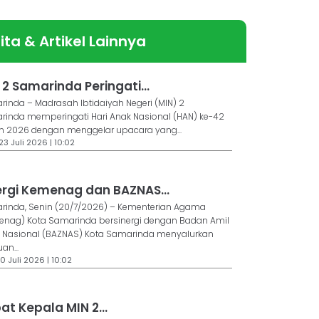
ita & Artikel Lainnya
 2 Samarinda Peringati...
inda – Madrasah Ibtidaiyah Negeri (MIN) 2
inda memperingati Hari Anak Nasional (HAN) ke-42
n 2026 dengan menggelar upacara yang...
23 Juli 2026 | 10:02
ergi Kemenag dan BAZNAS...
rinda, Senin (20/7/2026) – Kementerian Agama
enag) Kota Samarinda bersinergi dengan Badan Amil
t Nasional (BAZNAS) Kota Samarinda menyalurkan
an...
0 Juli 2026 | 10:02
at Kepala MIN 2...