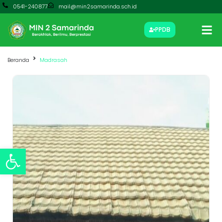
0541-240877
mail@min2samarinda.sch.id
PPDB
Beranda
Madrasah
Open toolbar